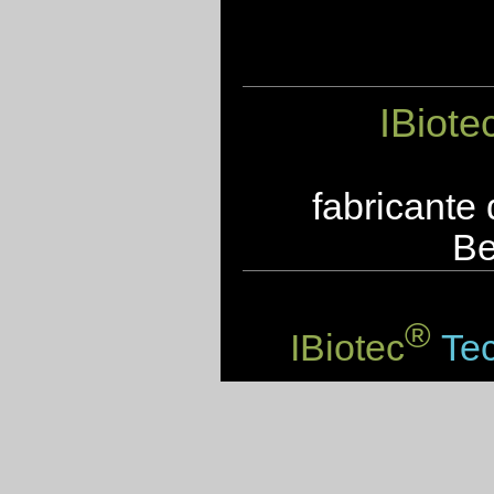
IBiote
fabricante
Be
®
IBiotec
Tec