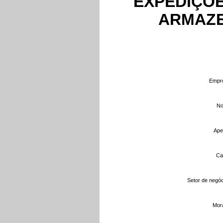
EXPEDIÇÕE
ARMAZ
Empre
No
Apel
Ca
Setor de negóc
Mor